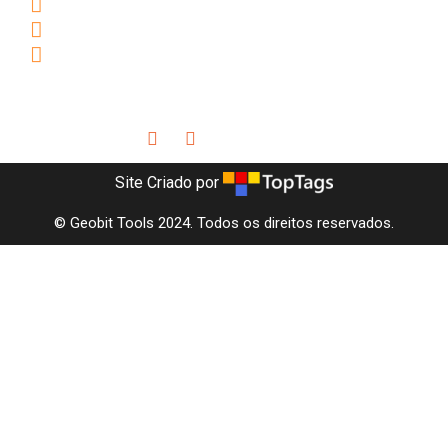
+55 31 3681.9385
+55 31 9 9631.3664
comercial.geobit@geobittools.com.br
Siga-nos
Site Criado por
© Geobit Tools 2024. Todos os direitos reservados.